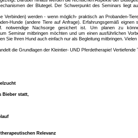
mechanismen der Blutegel. Der Schwerpunkt des Seminars liegt auf 
Verbinden) werden - wenn möglich- praktisch an Probanden-Tieren 
nden-Hunde (andere Tiere auf Anfrage). Erfahrungsgemäß eignen 
gf. notwendige Nachsorge gesichert ist. Um planen zu kön
 zum Seminar mitbringen möchten
und um einen ausführlichen Vorb
 Sie Ihren Hund auch einfach nur als Begleitung mitbringen. Vielen
delt die Grundlagen der Kleintier- UND Pferdetherapie! Vertiefende
elzucht
 Bieber statt,
lauf
r therapeutischen Relevanz