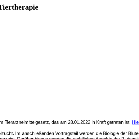
Tiertherapie
 Tierarzneimittelgesetz, das am 28.01.2022 in Kraft getreten ist.
Hie
lzucht. Im anschließenden Vortragsteil werden die Biologie der Bluteg
ezeigt. Darüber hinaus werden die rechtlichen Aspekte der Blutegelt