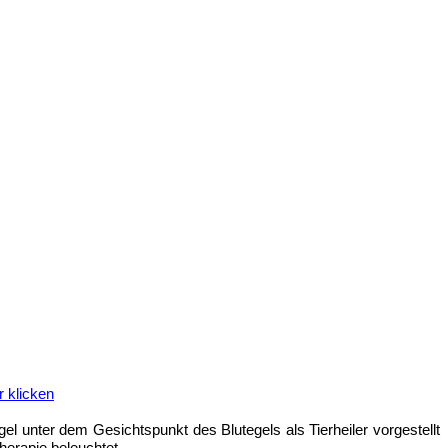
r klicken
el unter dem Gesichtspunkt des Blutegels als Tierheiler vorgestellt
herapie beleuchtet.