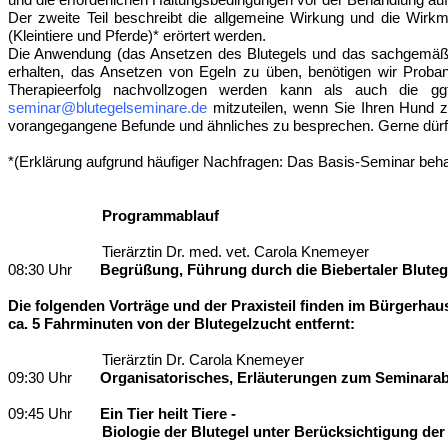
Der zweite Teil beschreibt die allgemeine Wirkung und die Wirk
(Kleintiere und Pferde)
* erörtert werden.
Die Anwendung (das Ansetzen des Blutegels und das sachgemäße 
erhalten, das Ansetzen von Egeln zu üben, benötigen wir Proba
Therapieerfolg nachvollzogen werden kann als auch die g
seminar@blutegelseminare.de
mitzuteilen, wenn Sie Ihren Hund
vorangegangene Befunde und ähnliches zu besprechen. Gerne dürfen
*(Erklärung aufgrund häufiger Nachfragen: Das Basis-Seminar behan
Programmablauf
Tierärztin Dr. med. vet. Carola Knemeyer
08:30 Uhr
Begrüßung, Führung durch die Biebertaler Bluteg
Die folgenden Vorträge und der Praxisteil finden im Bürgerhaus
ca. 5 Fahrminuten von der Blutegelzucht entfernt:
Tierärztin Dr. Carola Knemeyer
09:30 Uhr
Organisatorisches, Erläuterungen zum Seminarab
09:45 Uhr
Ein Tier heilt Tiere -
Biologie der Blutegel unter Berücksichtigung de