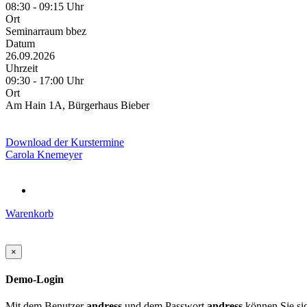
08:30 - 09:15 Uhr
Ort
Seminarraum bbez
Datum
26.09.2026
Uhrzeit
09:30 - 17:00 Uhr
Ort
Am Hain 1A, Bürgerhaus Bieber
Download der Kurstermine
Carola Knemeyer
Warenkorb
×
Demo-Login
Mit dem Benutzer
andress
und dem Passwort
andress
können Sie sic