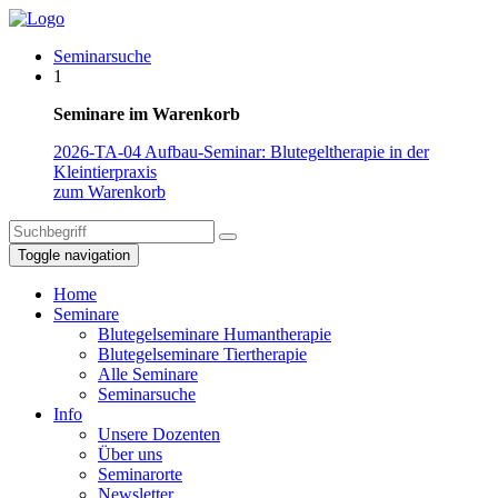
Seminarsuche
1
Seminare im Warenkorb
2026-TA-04 Aufbau-Seminar: Blutegeltherapie in der
Kleintierpraxis
zum Warenkorb
Toggle navigation
Home
Seminare
Blutegelseminare Humantherapie
Blutegelseminare Tiertherapie
Alle Seminare
Seminarsuche
Info
Unsere Dozenten
Über uns
Seminarorte
Newsletter